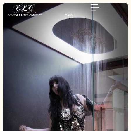
MENU
C
ONFO
R
T
L
UXE
C
ONCEPT